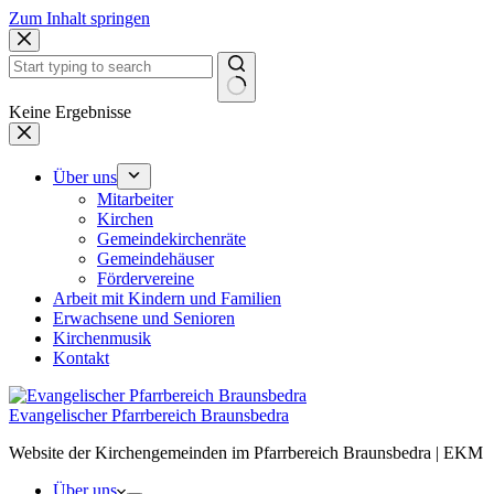
Zum Inhalt springen
Keine Ergebnisse
Über uns
Mit­ar­bei­ter
Kir­chen
Gemein­de­kir­chen­rä­te
Gemein­de­häu­ser
För­der­ver­ei­ne
Arbeit mit Kin­dern und Fami­li­en
Erwach­se­ne und Senio­ren
Kir­chen­mu­sik
Kon­takt
Evangelischer Pfarrbereich Braunsbedra
Website der Kirchengemeinden im Pfarrbereich Braunsbedra | EKM
Über uns