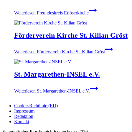
Wei­ter­le­sen
Freun­des­kreis Erlö­ser­kir­che
För­der­ver­ein Kir­che St. Kili­an Gröst
Wei­ter­le­sen
För­der­ver­ein Kir­che St. Kili­an Gröst
St. Mar­­ga­­re­­then-INSEL e.V.
Wei­ter­le­sen
St. Mar­­ga­­re­­then-INSEL e.V.
Coo­kie-Rich­t­­li­­nie (EU)
Impres­sum
Redak­ti­on
Kon­takt
Evangelischer Pfarrbereich Braunsbedra 2026