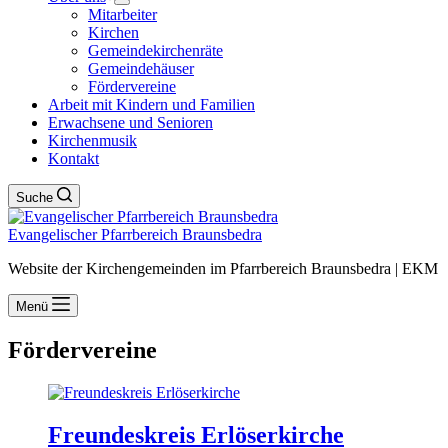
Mit­ar­bei­ter
Kir­chen
Gemein­de­kir­chen­rä­te
Gemein­de­häu­ser
För­der­ver­ei­ne
Arbeit mit Kin­dern und Fami­li­en
Erwach­se­ne und Senio­ren
Kir­chen­mu­sik
Kon­takt
Suche
Evangelischer Pfarrbereich Braunsbedra
Website der Kirchengemeinden im Pfarrbereich Braunsbedra | EKM
Menü
För­der­ver­ei­ne
Freun­des­kreis Erlö­ser­kir­che