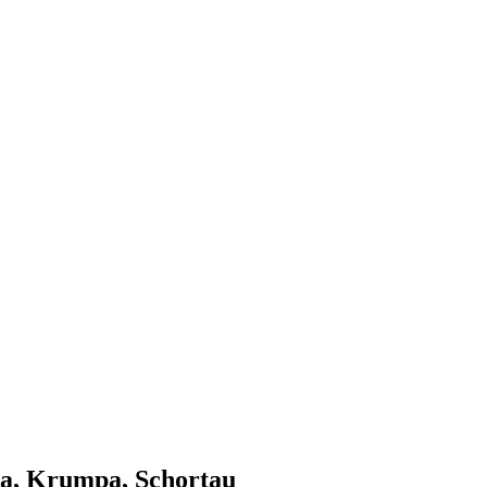
­na, Krum­pa, Schortau