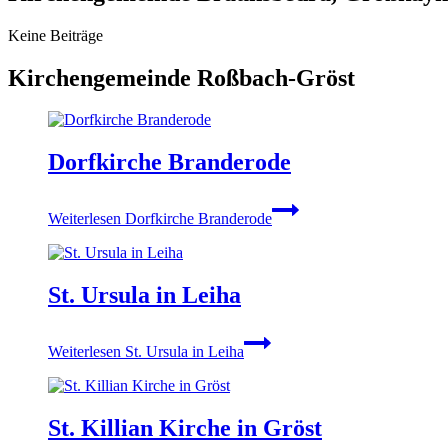
Kei­ne Bei­trä­ge
Kir­chen­ge­mein­de Roß­bach-Gröst
Dorf­kir­che Bran­dero­de
Wei­ter­le­sen
Dorf­kir­che Bran­dero­de
St. Ursu­la in Lei­ha
Wei­ter­le­sen
St. Ursu­la in Lei­ha
St. Kil­li­an Kir­che in Gröst