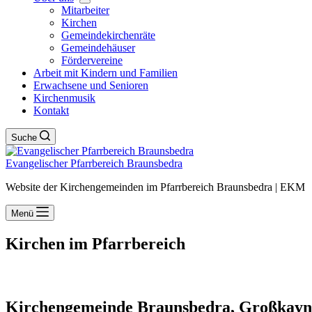
Mit­ar­bei­ter
Kir­chen
Gemein­de­kir­chen­rä­te
Gemein­de­häu­ser
För­der­ver­ei­ne
Arbeit mit Kin­dern und Fami­li­en
Erwach­se­ne und Senio­ren
Kir­chen­mu­sik
Kon­takt
Suche
Evangelischer Pfarrbereich Braunsbedra
Website der Kirchengemeinden im Pfarrbereich Braunsbedra | EKM
Menü
Kir­chen im Pfarr­be­reich
Kir­chen­ge­mein­de Brauns­be­dra, Groß­kay