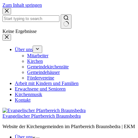
Zum Inhalt springen
Keine Ergebnisse
Über uns
Mit­ar­bei­ter
Kir­chen
Gemein­de­kir­chen­rä­te
Gemein­de­häu­ser
För­der­ver­ei­ne
Arbeit mit Kin­dern und Fami­li­en
Erwach­se­ne und Senio­ren
Kir­chen­mu­sik
Kon­takt
Evangelischer Pfarrbereich Braunsbedra
Website der Kirchengemeinden im Pfarrbereich Braunsbedra | EKM
Über uns