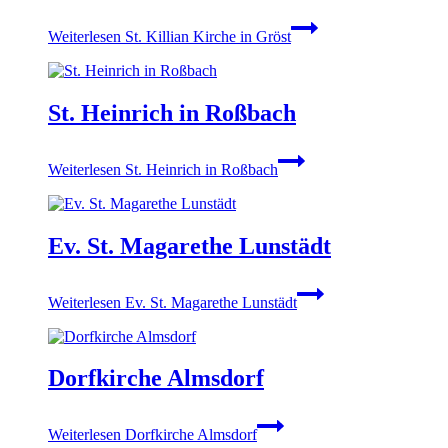
Wei­ter­le­sen
St. Kil­li­an Kir­che in Gröst
St. Hein­rich in Roß­bach
Wei­ter­le­sen
St. Hein­rich in Roß­bach
Ev. St. Maga­re­the Lun­städt
Wei­ter­le­sen
Ev. St. Maga­re­the Lun­städt
Dorf­kir­che Alms­dorf
Wei­ter­le­sen
Dorf­kir­che Alms­dorf